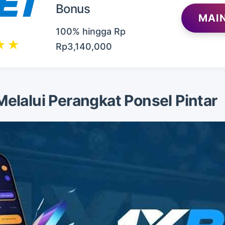
Bonus
MAIN
100% hingga Rp
★★
Rp3,140,000
Melalui Perangkat Ponsel Pintar