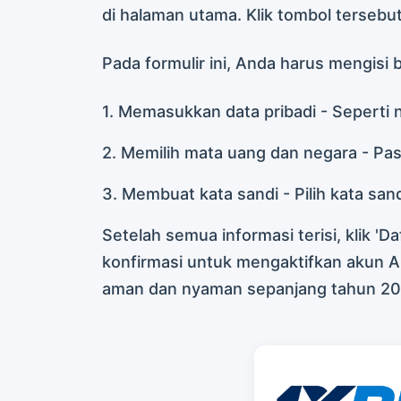
di halaman utama. Klik tombol tersebu
Pada formulir ini, Anda harus mengisi
1. Memasukkan data pribadi - Seperti 
2. Memilih mata uang dan negara - Pas
3. Membuat kata sandi - Pilih kata s
Setelah semua informasi terisi, klik '
konfirmasi untuk mengaktifkan akun An
aman dan nyaman sepanjang tahun 20