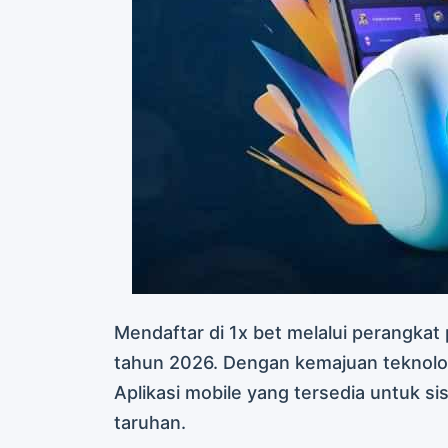
Mendaftar di 1x bet melalui perangkat
tahun 2026. Dengan kemajuan teknolo
Aplikasi mobile yang tersedia untuk 
taruhan.