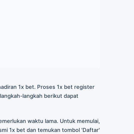
diran 1x bet. Proses 1x bet register
langkah-langkah berikut dapat
emerlukan waktu lama. Untuk memulai,
esmi 1x bet dan temukan tombol 'Daftar'