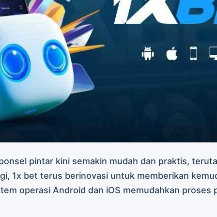
 ponsel pintar kini semakin mudah dan praktis, teru
gi, 1x bet terus berinovasi untuk memberikan kemu
sistem operasi Android dan iOS memudahkan proses