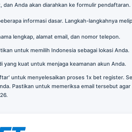
t, dan Anda akan diarahkan ke formulir pendaftaran.
 beberapa informasi dasar. Langkah-langkahnya melip
nama lengkap, alamat email, dan nomor telepon.
tikan untuk memilih Indonesia sebagai lokasi Anda.
andi yang kuat untuk menjaga keamanan akun Anda.
Daftar' untuk menyelesaikan proses 1x bet register.
da. Pastikan untuk memeriksa email tersebut agar 
26.