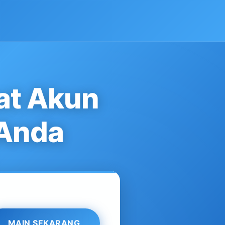
uat Akun
 Anda