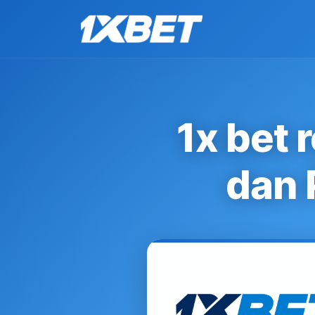
1x bet 
dan 